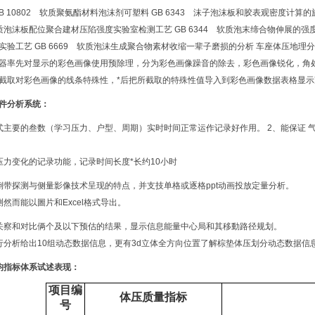
B 10802 软质聚氨酯材料泡沫剂可塑料 GB 6343 沫子泡沫板和胶表观密度计算
 软质泡沫板配位聚合建材压陷强度实验室检测工艺 GB 6344 软质泡末缔合物伸展的强
实验工艺 GB 6669 软质泡沫生成聚合物素材收缩一辈子磨损的分析 车座体压地理
器率先对显示的彩色画像使用预除理，分为彩色画像躁音的除去，彩色画像锐化，角
截取对彩色画像的线条特殊性，*后把所截取的特殊性值导入到彩色画像数据表格显示
件分析系统：
式主要的叁数（学习压力、户型、周期）实时时间正常运作记录好作用。 2、能保证
压力变化的记录功能，记录时间长度*长约10小时
倒带探测与侧量影像技术呈现的特点，并支技单格或逐格ppt动画投放定量分析。
然而能以圖片和Excel格式导出。
关察和对比俩个及以下预估的结果，显示信息能量中心局和其移動路径规划。
行分析给出10组动态数据信息，更有3d立体全方向位置了解棕垫体压划分动态数据信
均指标体系试述表现：
项目编
体压质量指标
号