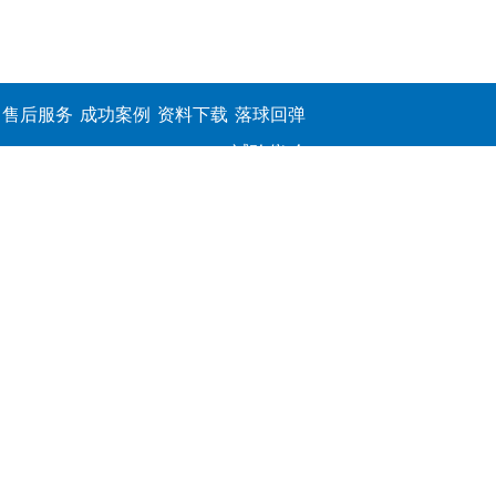
售后服务
成功案例
资料下载
落球回弹
试验仪,介
电击穿强
度测定仪