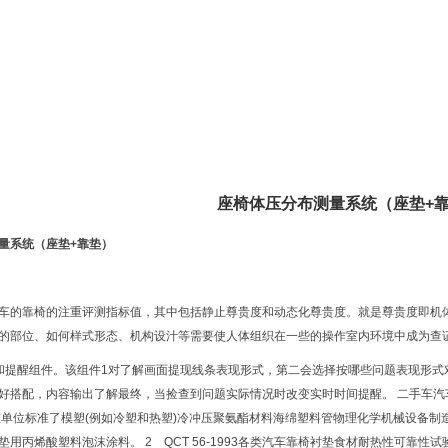
情
座椅体压分布测量系统（座垫+
量系统（座垫+靠垫）
车的靠椅的注重评测指标值，其中包括静止尊贵度和动态化尊贵度。就是尊贵度即机
的部位、如何样式形态、机构设汁等需要使人体组织在一些的操作室内环境中成为查
和提醒组件。该组件1对了解画面提现线条表现形式，第二会选择按哪些问题表现形式
好搭配，内容输出了解最终，当捡查到问题实际情况时改变实时时间提醒。 二手车汽
准单位标准了模塑(例如冷塑和热塑)冷冲压聚氨酯材料海绵塑料管物理化学机械设备制
用丙烯酸塑料泡沫涂料。 2 QCT 56-1993各类汽车靠椅衬垫食材耐热性可靠性试