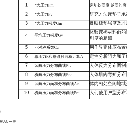
1
*大压力Pm
床垫软硬度,越硬的席
2
研究方法床垫子承
*大压力Pv
3
反映棕垫强度及才
*大压力梯度Gm
体验床褥材料做的
4
平均压力梯度Gv
刚度的粗细
5
用作界定体压布置
不对称系数Cu
6
定性分析阻力和了
总压力P和总碰触面积计算A
7
人休反力分布图制
纵向压力分布曲线PL
8
人体肌肉弯矩分布
横向压力分布曲线Prc
9
体内相处空间地域
纵向压力面积分布曲线Acc
10
人们使用户型分布
横向压力面积分布曲线Prc
套
设U盘 一些