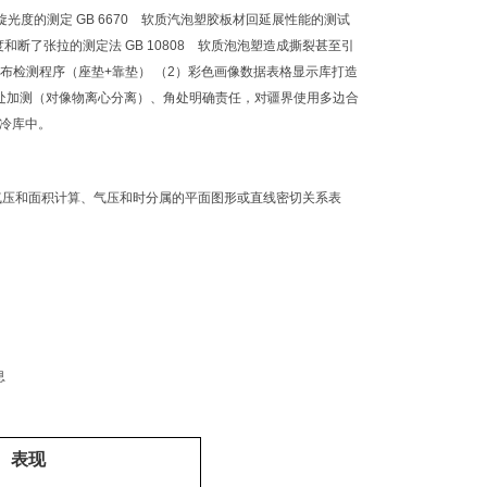
的旋光度的测定 GB 6670 软质汽泡塑胶板材回延展性能的测试
度和断了张拉的测定法 GB 10808 软质泡泡塑造成撕裂甚至引
分布检测程序（座垫+靠垫） （2）彩色画像数据表格显示库打造
处加测（对像物离心分离）、角处明确责任，对疆界使用多边合
冷库中。
 气压和面积计算、气压和时分属的平面图形或直线密切关系表
息
表现