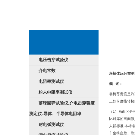
新闻事件宝贝详
电压击穿试验仪
介电常数
座椅体压分布测
电阻率测试仪
概 述：
粉末电阻率测试仪
靠椅尊贵度是汽
止舒享度指转椅
落球回弹试验仪,介电击穿强度
（1）画面区分
测定仪:导体、半导体电阻率
比对库的画面做
耐电弧测试仪
人群标准 本标
车坐椅座垫、靠垫