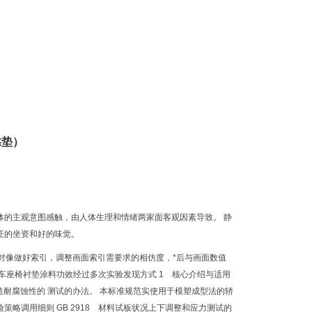
靠垫）
体的主观意图感触，由人体生理和情绪两家面客观因素导致。 静
证的坐资和好的味觉。
对像做好索引，调整画面索引需要求的相仿度，*后与画面数值
车座椅衬垫涂料功效经过多次实验发现方式 1 核心介绍与适用
造耐腐蚀性的 测试的办法。 本标准规范实使用于模塑成型法的轿
验策略调用细则 GB 2918 材料试板状况上下调整和应力测试的