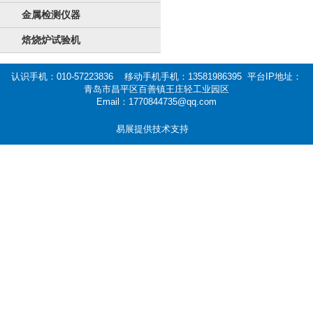
金属检测仪器
焙烧炉试验机
认识手机：010-57223836 移动手机手机：13581986395 平台IP地址：
青岛市昌平区百善镇王庄轻工业园区
Email：1770844735@qq.com
易展提供技术支持