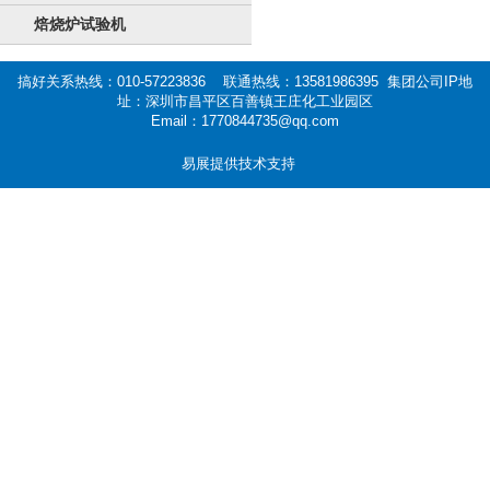
焙烧炉试验机
搞好关系热线：010-57223836 联通热线：13581986395 集团公司IP地
址：深圳市昌平区百善镇王庄化工业园区
Email：1770844735@qq.com
易展提供技术支持