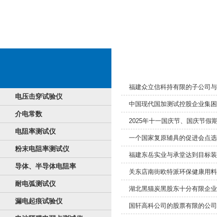
整体
福建众立信科持有限的子公司与我
电压击穿试验仪
中国现代国加测试控股企业集困向
介电常数
2025年十一国庆节、国庆节假期安排
电阻率测试仪
一个国家复原辅具的促进会点选择公
粉末电阻率测试仪
福建东岳实业与承堂达到目标装备采
导体、半导体电阻率
关东店南街欧特派环保健康用料社
耐电弧测试仪
湖北黑猫炭黑股东十分有限企业采
漏电起痕试验仪
国轩高科公司的股票有限的公司的