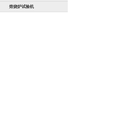
焙烧炉试验机