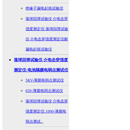
绝缘子漏电起痕试验仪
落球回弹试验仪,介电击穿
强度测定仪:落球回弹试验
仪,介电击穿强度测定仪耐
漏电起痕试验仪
落球回弹试验仪,介电击穿强度
测定仪:电池隔膜电弱点测试仪
5KV-薄膜电弱点测试仪
650-薄膜电弱点测试仪
落球回弹试验仪,介电击穿
强度测定仪:1000-薄膜电
弱点测试...