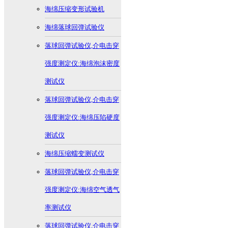
海绵压缩变形试验机
海绵落球回弹试验仪
落球回弹试验仪,介电击穿
强度测定仪:海绵泡沫密度
测试仪
落球回弹试验仪,介电击穿
强度测定仪:海绵压陷硬度
测试仪
海绵压缩蠕变测试仪
落球回弹试验仪,介电击穿
强度测定仪:海绵空气透气
率测试仪
落球回弹试验仪,介电击穿