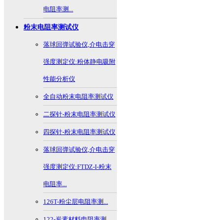
电阻率测...
粉末电阻率测试仪
落球回弹试验仪,介电击穿
强度测定仪:粉体静电吸附
性能分析仪
全自动粉末电阻率测试仪
二探针-粉末电阻率测试仪
四探针-粉末电阻率测试仪
落球回弹试验仪,介电击穿
强度测定仪:FTDZ-I-粉末
电阻率...
126T-粉尘层电阻率测...
122-炭素材料电阻率测...