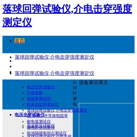
落球回弹试验仪,介电击穿强度
测定仪
首页
落球回弹试验仪,介电击穿强度测定仪
落球回弹试验仪,介电击穿强度测定仪
认
设备展示英文
电压击穿试验仪
识
介电常数
打
电阻率测试仪
通
电
粉末电阻率测试仪
落球回弹试验仪,介电击穿强度测定
电压击穿试验仪
仪:导体、半导体电阻率
耐电弧测试仪
高温耐压试验仪
漏电起痕试验仪
电池隔膜电弱点测试仪
落球回弹试验仪,介电击穿