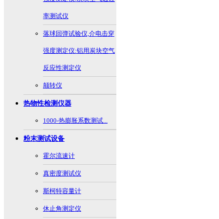
率测试仪
落球回弹试验仪,介电击穿
强度测定仪:铝用炭块空气
反应性测定仪
颠转仪
热物性检测仪器
1000-热膨胀系数测试...
粉末测试设备
霍尔流速计
真密度测试仪
斯柯特容量计
休止角测定仪