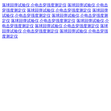
落球回弹试验仪,介电击穿强度测定仪
落球回弹试验仪,介电击
穿强度测定仪
落球回弹试验仪,介电击穿强度测定仪
落球回弹
试验仪,介电击穿强度测定仪
落球回弹试验仪,介电击穿强度测
定仪
落球回弹试验仪,介电击穿强度测定仪
落球回弹试验仪,介
电击穿强度测定仪
落球回弹试验仪,介电击穿强度测定仪
落球
回弹试验仪,介电击穿强度测定仪
落球回弹试验仪,介电击穿强
度测定仪