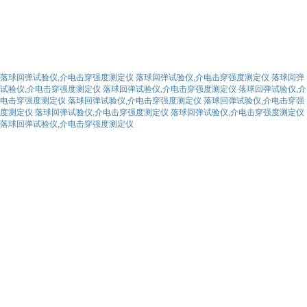
落球回弹试验仪,介电击穿强度测定仪
落球回弹试验仪,介电击穿强度测定仪
落球回弹
试验仪,介电击穿强度测定仪
落球回弹试验仪,介电击穿强度测定仪
落球回弹试验仪,介
电击穿强度测定仪
落球回弹试验仪,介电击穿强度测定仪
落球回弹试验仪,介电击穿强
度测定仪
落球回弹试验仪,介电击穿强度测定仪
落球回弹试验仪,介电击穿强度测定仪
落球回弹试验仪,介电击穿强度测定仪