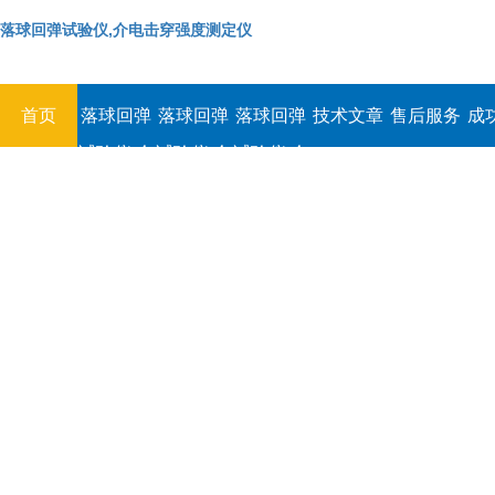
落球回弹试验仪,介电击穿强度测定仪
首页
落球回弹
落球回弹
落球回弹
技术文章
售后服务
成
试验仪,介
试验仪,介
试验仪,介
电击穿强
电击穿强
电击穿强
度测定仪
度测定仪
度测定仪