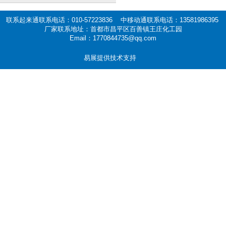
联系起来通联系电话：010-57223836 中移动通联系电话：13581986395
厂家联系地址：首都市昌平区百善镇王庄化工园
Email：1770844735@qq.com
易展提供技术支持