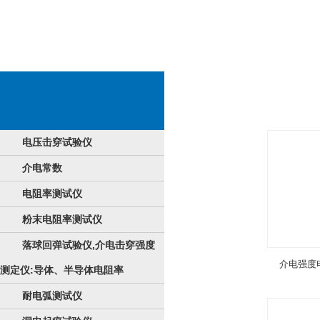
成品体现
电压击穿试验仪
介电常数
电阻率测试仪
粉末电阻率测试仪
落球回弹试验仪,介电击穿强度
介电强度
测定仪:导体、半导体电阻率
耐电弧测试仪