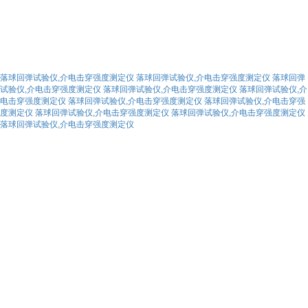
落球回弹试验仪,介电击穿强度测定仪
落球回弹试验仪,介电击穿强度测定仪
落球回弹
试验仪,介电击穿强度测定仪
落球回弹试验仪,介电击穿强度测定仪
落球回弹试验仪,介
电击穿强度测定仪
落球回弹试验仪,介电击穿强度测定仪
落球回弹试验仪,介电击穿强
度测定仪
落球回弹试验仪,介电击穿强度测定仪
落球回弹试验仪,介电击穿强度测定仪
落球回弹试验仪,介电击穿强度测定仪