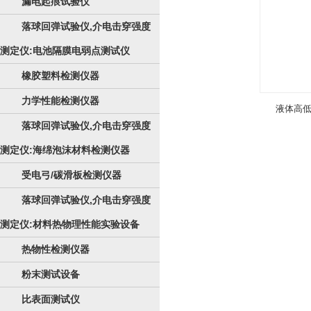
漏电起痕试验仪
落球回弹试验仪,介电击穿强度
测定仪:电池隔膜电弱点测试仪
橡胶塑料检测仪器
力学性能检测仪器
液体高
落球回弹试验仪,介电击穿强度
测定仪:海绵泡沫材料检测仪器
受电弓/碳滑板检测仪器
落球回弹试验仪,介电击穿强度
测定仪:材料热物理性能实验设备
热物性检测仪器
粉末测试设备
比表面测试仪