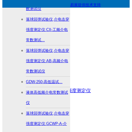
介电常数
易展提供技术支持
塑料滑动摩擦磨损试验机
数测试仪
冲击试验机
电学性能检测设备
落球回弹试验仪,介电击穿
海绵系列检测设备
强度测定仪:CII-工频介电
粉尘微粒测试仪器
售后服务
常数测试...
落球回弹试验仪,介电击穿
成功案例
强度测定仪:AB-高频介电
资料下载
常数测试仪
GDW-250-高低温试...
导热系数国标标准
落球回弹试验仪,介电击穿强度测定仪
液体高低频介电常数测试
仪
落球回弹试验仪,介电击穿
强度测定仪:GCWP-A-介