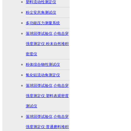
塑料流动性测定仪
粉尘安息角测试仪
多功能压力测量系统
落球回弹试验仪,介电击穿
强度测定仪:粉末自然堆积
密度仪
粉体综合物性测试仪
氧化铝流动角测定仪
落球回弹试验仪,介电击穿
强度测定仪:塑料表观密度
测试仪
落球回弹试验仪,介电击穿
强度测定仪:普通磨料堆积