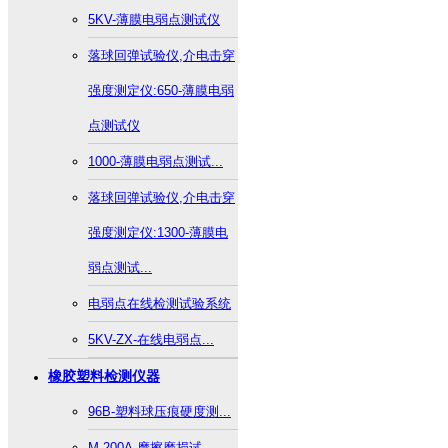
5KV-薄膜电弱点测试仪
落球回弹试验仪,介电击穿
强度测定仪:650-薄膜电弱
点测试仪
1000-薄膜电弱点测试...
落球回弹试验仪,介电击穿
强度测定仪:1300-薄膜电
弱点测试...
电弱点在线检测试验系统
5KV-ZX-在线电弱点...
橡胶塑料检测仪器
96B-塑料球压痕硬度测...
M-200A-摩擦磨损试...