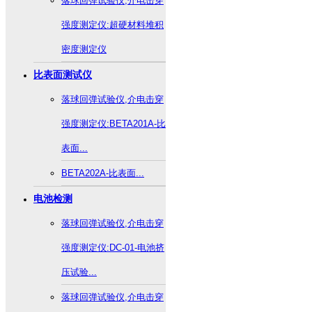
落球回弹试验仪,介电击穿
强度测定仪:超硬材料堆积
密度测定仪
比表面测试仪
落球回弹试验仪,介电击穿
强度测定仪:BETA201A-比
表面...
BETA202A-比表面...
电池检测
落球回弹试验仪,介电击穿
强度测定仪:DC-01-电池挤
压试验...
落球回弹试验仪,介电击穿