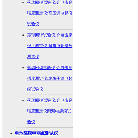
落球回弹试验仪,介电击穿
强度测定仪:高压漏电起痕
试验仪
落球回弹试验仪,介电击穿
强度测定仪:耐电痕化指数
测试仪
落球回弹试验仪,介电击穿
强度测定仪:绝缘子漏电起
痕试验仪
落球回弹试验仪,介电击穿
强度测定仪耐漏电起痕试
验仪
电池隔膜电弱点测试仪