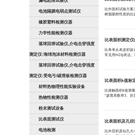
漏电起痕试验仪
比外面积试验方案
电池隔膜电弱点测试仪
树脂吸附性质的比
橡胶塑料检测仪器
力学性能检测仪器
比表面积测定仪
落球回弹试验仪,介电击穿强度
比单单从表皮积旋
测定仪:海绵泡沫材料检测仪器
常见用m2/g表达。比
落球回弹试验仪,介电击穿强度
测定仪:受电弓/碳滑板检测仪器
比表面积k值标
材料热物理性能实验设备
比接触面积k值测
*渗透系数率3、折
热物性检测仪器
粉末测试设备
比表面测试仪
比表面积及孔径
电池检测
比外层积及钻孔大