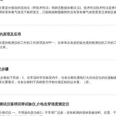
主要是分接连的流动法（即技术性法）和静态数据余量法 [1]。技术性法技术性法是
调有害有毒气体流下检样英文，只能根据树脂吸附性后有害有毒气体密度变迁来制定被测
的原理及应用
光度的检测仪的工作的工作原理及APP一、比单单从表皮积旋光度的检测仪的工作的
表...
定步骤
量步奏如下所述：1、在常温科学实验室内中，当各位都先通电打火自动定位的比接触面
算出重量后，当各位都利于高精密天坪称出规定粉的运水量。（容...
测试仪落球回弹试验仪,介电击穿强度测定仪
小测式仪 一、不用途内及功效1）不常用厂品多：还有检测的墙体装修涂料、石墨、