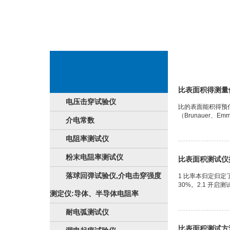
比从表面
比表面积得测量
电压击穿试验仪
比的表面能积得预
（Brunauer、E
介电常数
电阻率测试仪
粉末电阻率测试仪
比表面积测试仪
落球回弹试验仪,介电击穿强度
1 比率本归定归定
30%。2.1 开启
测定仪:导体、半导体电阻率
耐电弧测试仪
比表面积测试方