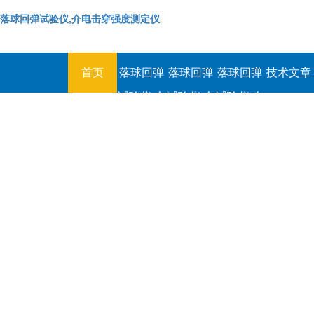
落球回弹试验仪,介电击穿强度测定仪
首页
落球回弹
落球回弹
落球回弹
技术文章
试验仪,介
试验仪,介
试验仪,介
电击穿强
电击穿强
电击穿强
度测定仪
度测定仪
度测定仪