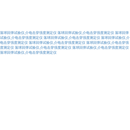
落球回弹试验仪,介电击穿强度测定仪
落球回弹试验仪,介电击穿强度测定仪
落球回弹
试验仪,介电击穿强度测定仪
落球回弹试验仪,介电击穿强度测定仪
落球回弹试验仪,介
电击穿强度测定仪
落球回弹试验仪,介电击穿强度测定仪
落球回弹试验仪,介电击穿强
度测定仪
落球回弹试验仪,介电击穿强度测定仪
落球回弹试验仪,介电击穿强度测定仪
落球回弹试验仪,介电击穿强度测定仪