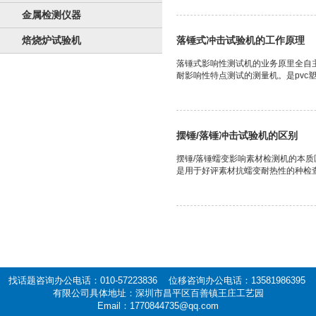
金属检测仪器
焙烧炉试验机
落锤式冲击试验机的工作原理
落锤式影响性测试机的业务原里全自主
耐影响性特点测试的测量机。是pvc塑
摆锤/落锤冲击试验机的区别
摆锤/落锤蠕变影响素材检测机的本质
是用于好评素材抗蠕变耐热性的种检查
找话题咨询办公电话：010-57223836 位移咨询办公电话：13581986395
有限公司具体地址：深圳市昌平区百善镇王庄工艺园
Email：1770844735@qq.com