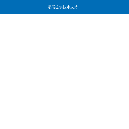
易展提供技术支持