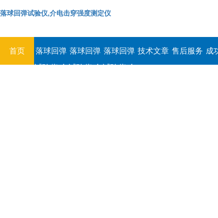
落球回弹试验仪,介电击穿强度测定仪
首页
落球回弹
落球回弹
落球回弹
技术文章
售后服务
成
试验仪,介
试验仪,介
试验仪,介
电击穿强
电击穿强
电击穿强
度测定仪
度测定仪
度测定仪