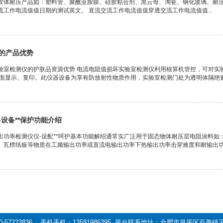
胶体耐压产品如：塑料管、聚酰亚胺膜、硅胶粘合剂、黑云母、淘瓷、钢化玻璃、耐
流工作电流值值日期的测试英文。 直流交流工作电流值值穿透交流工作电流值值...
的产品优势
验室检测仪的护肤品资源优势 电流电阻值损坏实验室检测仪利用核算机管控，可对实
界面显示、复印。此仪器设备为享有防放射性物质作用，实验室检测门处为透明体隔绝窗户
设备**保护功能介绍
出功率检测仪仪-设配**呵护基本功能解绍通常实广泛用于固态物体耐压层电阻涂料
、瓦楞纸板等物质在工频输出功率或直流电输出功率下热输出功率击穿难度和耐输出功率
0-57223836 手机手机：13581986395 平台联系地址：合肥市昌平区百善