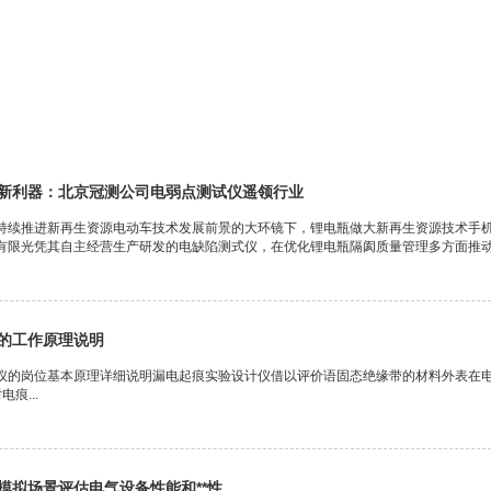
施
新利器：北京冠测公司电弱点测试仪遥领行业
持续推进新再生资源电动车技术发展前景的大环镜下，锂电瓶做大新再生资源技术手
有限光凭其自主经营生产研发的电缺陷测式仪，在优化锂电瓶隔阂质量管理多方面推动了
的工作原理说明
仪的岗位基本原理详细说明漏电起痕实验设计仪借以评价语固态绝缘带的材料外表在
电痕...
模拟场景评估电气设备性能和**性