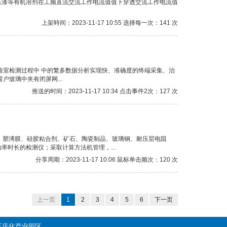
压漆等有机溶剂在工频直流交流工作电流值值下穿透交流工作电流值
上架時间：2023-11-17 10:55 选择每一次：141 次
验室检测过程中 中的繁多数据分析实现快、准确度的终端采集、治
玻璃中夹有闭屏网...
推送的时间：2023-11-17 10:34 点击事件2次：127 次
如：塑溥膜、硅胶粘合剂、矿石、陶瓷制品、玻璃钢、耐压层电阻
时长的检测仪；采取计算方法机管理，...
分享周期：2023-11-17 10:06 鼠标单击频次：120 次
上一页
1
2
3
4
5
6
下一页
镇王庄化产业园区