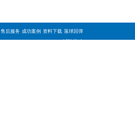
售后服务
成功案例
资料下载
落球回弹
试验仪,介
电击穿强
度测定仪