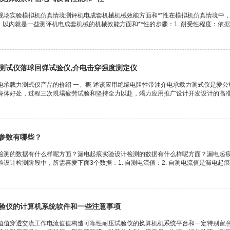
现场实验模拟机仿真情境测评机电成套机械机械效能方面和**性在模拟机仿真情境中
。以內就是一些测评机电成套机械的机械效能方面和**性的步骤：1. 耐受性程度：依据看.
测试仪落球回弹试验仪,介电击穿强度测定仪
电承载力测式仪产品的价绍 一、概 述该应用绝缘电阻性带油介电承载力测式仪是爱
身体好处，过程三次現場疲劳试验和坚持全力以赴，竭力应用推广设计开发设计的高准确
参数有哪些？
检测的数据有什么样呢方面？漏电起痕实验设计检测的数据有什么样呢方面？漏电起痕
设计检测阶段中，所需喜爱下面3个数据：1. 自测电流值：2. 自测电流值是漏电起痕..
验仪的计算机系统软件和一些注意事项
值值穿透交流工作电流值值构造可靠性耐压试验仪的换算机机系统平台和一定特别留意