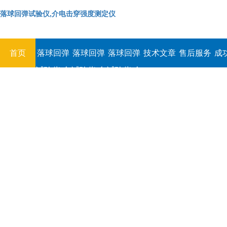
落球回弹试验仪,介电击穿强度测定仪
首页
落球回弹
落球回弹
落球回弹
技术文章
售后服务
成
试验仪,介
试验仪,介
试验仪,介
电击穿强
电击穿强
电击穿强
度测定仪
度测定仪
度测定仪