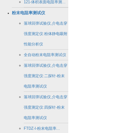
121-体积表面电阻率测...
粉末电阻率测试仪
落球回弹试验仪,介电击穿
强度测定仪:粉体静电吸附
性能分析仪
全自动粉末电阻率测试仪
落球回弹试验仪,介电击穿
强度测定仪:二探针-粉末
电阻率测试仪
落球回弹试验仪,介电击穿
强度测定仪:四探针-粉末
电阻率测试仪
FTDZ-I-粉末电阻率...