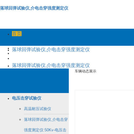
落球回弹试验仪,介电击穿强度测定仪
首页
落球回弹试验仪,介电击穿强度测定仪
落球回弹试验仪,介电击穿强度测定仪
车辆动态展示
电压击穿试验仪
介电常数
电阻率测试仪
粉末电阻率测试仪
电压击穿试验仪
导体、半导体电阻率
耐电弧测试仪
高温耐压试验仪
漏电起痕试验仪
电池隔膜电弱点测试仪
落球回弹试验仪,介电击穿
橡胶塑料检测仪器
力学性能检测仪器
强度测定仪:50Kv-电压击