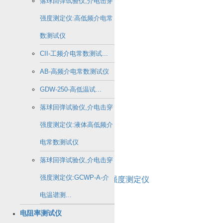
落球回弹试验仪,介电击穿
电阻率
比表面
强度测定仪:高低频介电常
橡胶检测
介电常数
数测试仪
塑料滑动摩擦磨损试验机
冲击试验机
CII-工频介电常数测试...
电学性能检测设备
海绵系列检测设备
AB-高频介电常数测试仪
粉尘微粒测试仪器
GDW-250-高低温试...
售后服务
落球回弹试验仪,介电击穿
成功案例
强度测定仪:液体高低频介
电常数测试仪
资料下载
落球回弹试验仪,介电击穿
导热系数国标标准
强度测定仪:GCWP-A-介
落球回弹试验仪,介电击穿强度测定仪
电温谱测...
电阻率测试仪