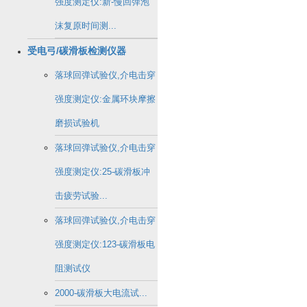
强度测定仪:新-慢回弹泡
沫复原时间测...
受电弓/碳滑板检测仪器
落球回弹试验仪,介电击穿
强度测定仪:金属环块摩擦
磨损试验机
落球回弹试验仪,介电击穿
强度测定仪:25-碳滑板冲
击疲劳试验...
落球回弹试验仪,介电击穿
强度测定仪:123-碳滑板电
阻测试仪
2000-碳滑板大电流试...