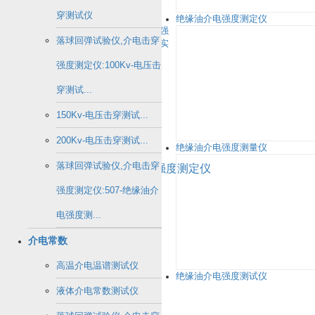
海绵泡沫材料检测仪器
穿测试仪
受电弓/碳滑板检测仪器
绝缘油介电强度测定仪
落球回弹试验仪,介电击穿强
落球回弹试验仪,介电击穿
度测定仪:材料热物理性能实
验设备
强度测定仪:100Kv-电压击
热物性检测仪器
粉末测试设备
穿测试...
比表面测试仪
电池检测
150Kv-电压击穿测试...
燃烧性能试验机
金属检测仪器
200Kv-电压击穿测试...
绝缘油介电强度测量仪
焙烧炉试验机
落球回弹试验仪,介电击穿
落球回弹试验仪,介电击穿强度测定仪
强度测定仪:507-绝缘油介
2023
2022
电强度测...
综合
介电常数
技术文章
高温介电温谱测试仪
绝缘油介电强度测试仪
综合
电池检测
液体介电常数测试仪
热膨胀