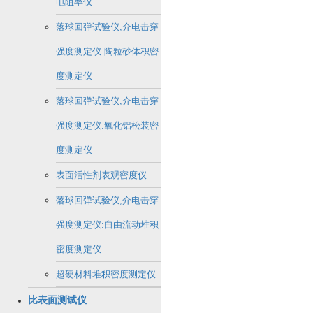
电阻率仪
落球回弹试验仪,介电击穿
强度测定仪:陶粒砂体积密
度测定仪
落球回弹试验仪,介电击穿
强度测定仪:氧化铝松装密
度测定仪
表面活性剂表观密度仪
落球回弹试验仪,介电击穿
强度测定仪:自由流动堆积
密度测定仪
超硬材料堆积密度测定仪
比表面测试仪