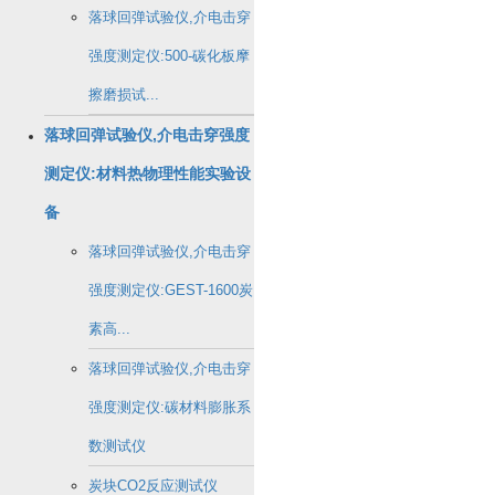
落球回弹试验仪,介电击穿
强度测定仪:500-碳化板摩
擦磨损试...
落球回弹试验仪,介电击穿强度
测定仪:材料热物理性能实验设
备
落球回弹试验仪,介电击穿
强度测定仪:GEST-1600炭
素高...
落球回弹试验仪,介电击穿
强度测定仪:碳材料膨胀系
数测试仪
炭块CO2反应测试仪