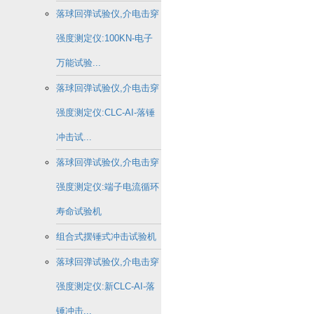
落球回弹试验仪,介电击穿
强度测定仪:100KN-电子
万能试验...
落球回弹试验仪,介电击穿
强度测定仪:CLC-AI-落锤
冲击试...
落球回弹试验仪,介电击穿
强度测定仪:端子电流循环
寿命试验机
组合式摆锤式冲击试验机
落球回弹试验仪,介电击穿
强度测定仪:新CLC-AI-落
锤冲击...