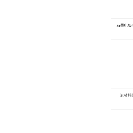
石墨电极
炭材料