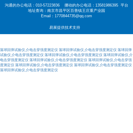
沟通的办公电话：010-57223836 挪动的办公电话：13581986395 平台
地址查询：南京市昌平区百善镇王庄重产业园
Email：1770844735@qq.com
易展提供技术支持
落球回弹试验仪,介电击穿强度测定仪
落球回弹试验仪,介电击穿强度测定仪
落球回弹
试验仪,介电击穿强度测定仪
落球回弹试验仪,介电击穿强度测定仪
落球回弹试验仪,介
电击穿强度测定仪
落球回弹试验仪,介电击穿强度测定仪
落球回弹试验仪,介电击穿强
度测定仪
落球回弹试验仪,介电击穿强度测定仪
落球回弹试验仪,介电击穿强度测定仪
落球回弹试验仪,介电击穿强度测定仪