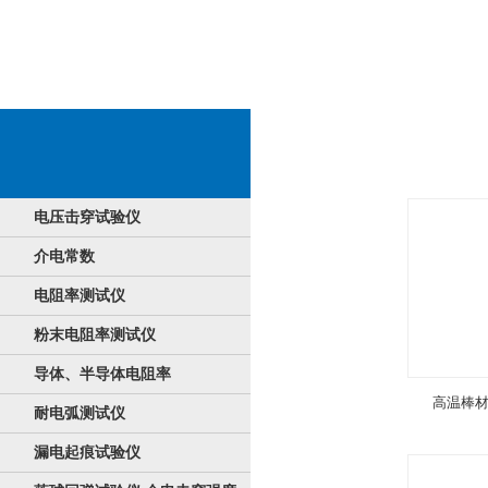
软件展现出
电压击穿试验仪
介电常数
电阻率测试仪
粉末电阻率测试仪
导体、半导体电阻率
高温棒
耐电弧测试仪
漏电起痕试验仪