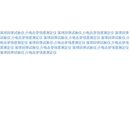
落球回弹试验仪,介电击穿强度测定仪
落球回弹试验仪,介电击穿强度测定仪
落球回弹
试验仪,介电击穿强度测定仪
落球回弹试验仪,介电击穿强度测定仪
落球回弹试验仪,介
电击穿强度测定仪
落球回弹试验仪,介电击穿强度测定仪
落球回弹试验仪,介电击穿强
度测定仪
落球回弹试验仪,介电击穿强度测定仪
落球回弹试验仪,介电击穿强度测定仪
落球回弹试验仪,介电击穿强度测定仪