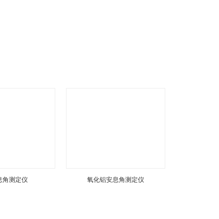
息角测定仪
氧化铝安息角测定仪