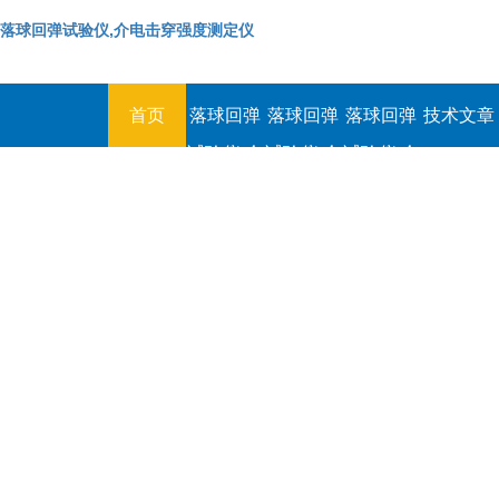
落球回弹试验仪,介电击穿强度测定仪
首页
落球回弹
落球回弹
落球回弹
技术文章
试验仪,介
试验仪,介
试验仪,介
电击穿强
电击穿强
电击穿强
度测定仪
度测定仪
度测定仪