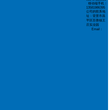
移动端手机：
13581986395
-AI-落锤冲击试验机
>
公司的联系地
址：背景市昌
平区百善镇王
庄实业园
Email：
和硬质塑料板材的耐冲击试验，测定材料的抗外力冲击性能