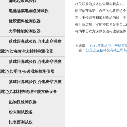
漏电起痕试验仪
相关联前沿技术的查重自我实力。
电池隔膜电弱点测试仪
硬层信守承诺。自己的也将用这个
造，不停调整和加剧物品的线，于
橡胶塑料检测仪器
务行业进展、守护神世界影响自己
力学性能检测仪器
称为甲乙双方深厚友谊与达成媒体
落球回弹试验仪,介电击穿强度
下这篇：
2025年国庆节、中秋节
一篇：
江苏众立信科技有限公司与
测定仪:海绵泡沫材料检测仪器
落球回弹试验仪,介电击穿强度
测定仪:受电弓/碳滑板检测仪器
落球回弹试验仪,介电击穿强度
测定仪:材料热物理性能实验设备
热物性检测仪器
粉末测试设备
比表面测试仪