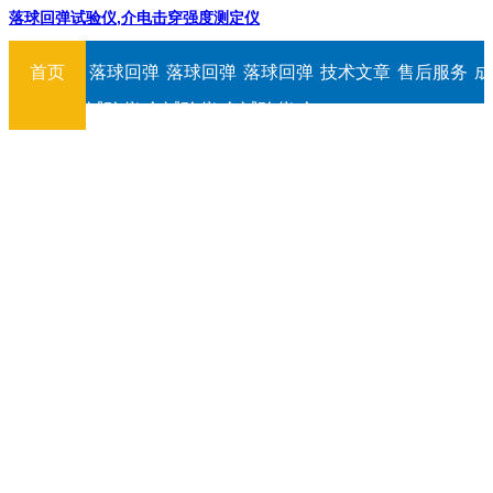
落球回弹试验仪,介电击穿强度测定仪
首页
落球回弹
落球回弹
落球回弹
技术文章
售后服务
成
试验仪,介
试验仪,介
试验仪,介
电击穿强
电击穿强
电击穿强
度测定仪
度测定仪
度测定仪