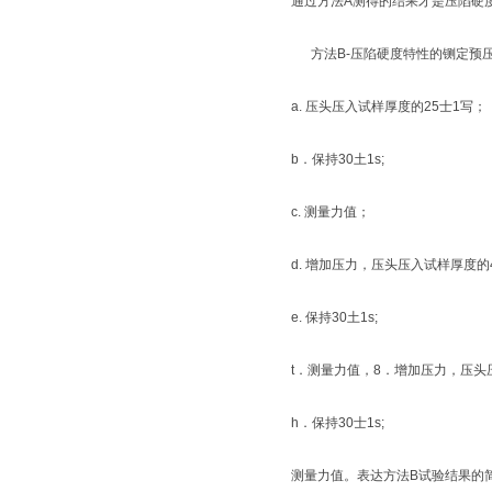
通过方法A测得的结果才是压陷硬
方法B-压陷硬度特性的铡定预
a. 压头压入试样厚度的25士1写；
b．保持30土1s;
c. 测量力值；
d. 增加压力，压头压入试样厚度的
e. 保持30土1s;
t．测量力值，8．增加压力，压头
h．保持30士1s;
测量力值。表达方法B试验结果的简