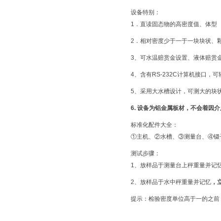
设备特别：
1．直读固态物的高密度值、体型
2．相对密度少于一于一块块状、
3、可水温赔赏金设置、液体赔赏
4、含有RS-232C计算机接口，
5、采用大水槽设计，可测大的块
6.
设备为铝金属板材，不会着因介
标准化配件大全：
①主机、②水槽、③测量台、④镊子
测试步骤：
1、放样品于测量台上秤重量并记
2、放样品于水中秤重量并记忆
，
提示：检验密度单位高于一的之前