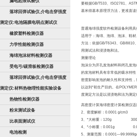
漏电起痕试验仪
要根据GB/T533、ISO2781、AST
基米得基本原理浮力法，更准直读
落球回弹试验仪,介电击穿强度
测定仪:电池隔膜电弱点测试仪
普通海绵强度软件检测设备利用具
橡胶塑料检测仪器
适用于：海绵、泡绵、泡沫、鞋材
方法：依据GB/T6343、GB/881
力学性能检测仪器
用测试法和浸渍饱和法。
海绵泡沫材料检测仪器
测量理论
泡沫分为开孔发泡材料和闭孔发泡
受电弓/碳滑板检测仪器
的发泡材料具有非常低的吸水特性
落球回弹试验仪,介电击穿强度
密度影响发泡的耐久性和支持性，
以达到*初生产目的。在POLYMER
测定仪:材料热物理性能实验设备
度测定方法是以浸渍饱和法为测定
热物性检测仪器
高密度计算海绵密度计算检测仪适
粉末测试设备
2、密度解析：0.0001 g/cm
3、*大称重：120g
比表面测试仪
4、*小称重：0.001g
电池检测
5、测量范围：0.0001—99.9999g