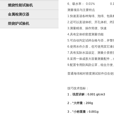
6、吸水率： 0.01% 0.
燃烧性能试验机
测量项目与主要特点
金属检测仪器
1.快速直读各种海绵、泡绵、包
2.还可以直读体积、开孔体积、
焙烧炉试验机
3.测量精准、操作简便、快速
4.具有定体积密度测量功能
5.可自动判定试样合格与否，并警
6.使用水作介质，也可使用其它液
7.具有实际水温设定、测量介质
8.采用一体成形大容量测量配件
9.配置专用防风防尘罩，组合方便
普通海绵相对密度测试软件仪在使
技巧技术指标：
1．强度讲解：0.001 g/cm3
2．*大秤量：200g
3．*小称重量：0.001g