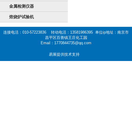
金属检测仪器
焙烧炉试验机
连接电活：010-57223836 转动电活：13581986395 单位ip地址：南京市
昌平区百善镇王庄化工园
Email：1770844735@qq.com
易展提供技术支持