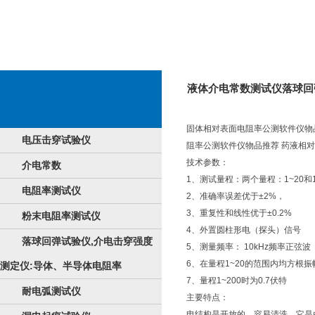
液体介电常数测试仪落球回
固体相对表面电阻率公测软件
电压击穿试验仪
阻率公测软件仪物品推荐 药液相对介
技术参数：
介电常数
1、测试量程：两个量程：1~20和1
电阻率测试仪
2、准确率误差优于±2%，
3、重复性和线性优于±0.2%
粉末电阻率测试仪
4、外置圆柱形电（探头）信号
落球回弹试验仪,介电击穿强度
5、测量频率： 10kHz频率正弦波
6、在量程1~20的范围内均方根振
测定仪:导体、半导体电阻率
7、量程1~200时为0.7伏特
耐电弧测试仪
主要特点：
电结构是开放的，容易清洗。它是