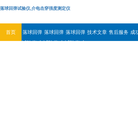
落球回弹试验仪,介电击穿强度测定仪
首页
落球回弹
落球回弹
落球回弹
技术文章
售后服务
成
试验仪,介
试验仪,介
试验仪,介
电击穿强
电击穿强
电击穿强
度测定仪
度测定仪
度测定仪