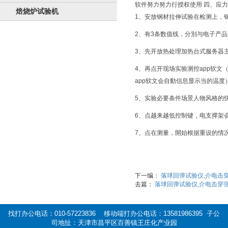
软件努力努力行授权使用 四、应
焙烧炉试验机
1、安放钢材拉伸试验在检测上，
2、有3条数值线，分別与电子产
3、先开放热处理加热台式服务器
4、再点开现场实验测控app软
app软文会自動信息显示当的温度
5、实验必要条件场景人物风格的
6、点越来越低控制键，电支撑架
7、点在测量，開始根据重设的情
下一编：
落球回弹试验仪,介电击
去篇：
落球回弹试验仪,介电击穿
找打办公电话：010-57223836 移动端打办公电话：13581986395 子公
司地扯：天津市昌平区百善镇王庄化产业园