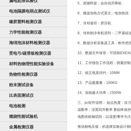
漏电起痕试验仪
5、原辅料架：会自动升降机
电池隔膜电弱点测试仪
6、微波加热方式英文
橡胶塑料检测仪器
7、冷却途径：挤压机
力学性能检测仪器
8、传热制泠有机溶剂：二甲基硅油（
海绵泡沫材料检测仪器
9、数据分析采集器工具：軟件把
受电弓/碳滑板检测仪器
10、数据文件保管：可排除EXE
11、工作报告工作流程：因素控
材料热物理性能实验设备
12、校正电直径约：10MM
热物性检测仪器
13、产品载重量：100KG
粉末测试设备
14、加熱最大功率：1500W
比表面测试仪
三、pc软件说明： 始点热度：应
电池检测
温数率：没置回升数率 要始终保
燃烧性能试验机
地图坐标轴切回：以湿度/事件为
金属检测仪器
推动相电压值：的选择实验设计相