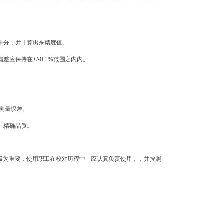
十分，并计算出来精度值。
应保持在+/-0.1%范围之内内。
和测量误差。
、精确品质。
极为重要，使用职工在校对历程中，应认真负责使用，，并按照