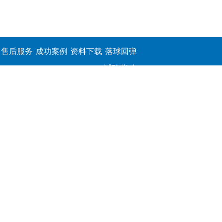
售后服务
成功案例
资料下载
落球回弹
试验仪,介
电击穿强
度测定仪