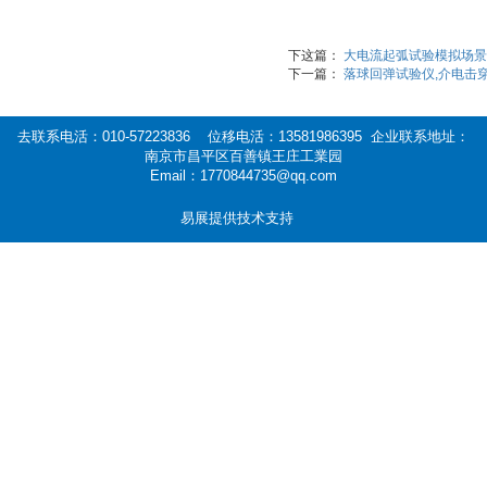
下这篇：
大电流起弧试验模拟场景
下一篇：
落球回弹试验仪,介电击
去联系电活：010-57223836 位移电活：13581986395 企业联系地址：
南京市昌平区百善镇王庄工業园
Email：1770844735@qq.com
易展提供技术支持