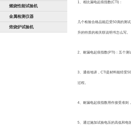
1、相比漏电起痕指数(CTI)：
燃烧性能试验机
金属检测仪器
几个检验合格品能忍受50滴的测
焙烧炉试验机
升的特质的相关联说明书怎么写。
2、耐漏电起痕指数(PTI)：五
3、通俗地讲，CTI是材料能经受
过程。
4、耐漏电起痕指数用作接受准则
5、通过施加试验电压的高低和电蚀