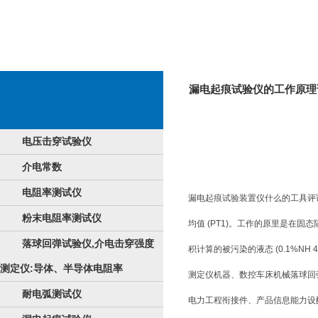
漏电起痕试验仪的工作原理
电压击穿试验仪
漏电起
介电常数
电阻率测试仪
漏电起痕试验装置仪什么的工具评
粉末电阻率测试仪
均值 (PT1)。工作的原里是在固
落球回弹试验仪,介电击穿强度
积计算的被污染的液态 (0.1%N
测定仪:导体、半导体电阻率
测定仪机器、数控车床机械落球回
耐电弧测试仪
电力工程衔接件、产品信息能力设