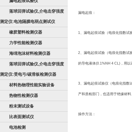
漏电起痕试验仪
落球回弹试验仪,介电击穿强度
漏电起痕：
测定仪:电池隔膜电弱点测试仪
橡胶塑料检测仪器
1、漏电起痕试验（电痕化指数试验）是IE
力学性能检测仪器
2、漏电起痕试验（电痕化指数试验）
海绵泡沫材料检测仪器
的导电液体(0.1%NH 4 CL
落球回弹试验仪,介电击穿强度
测定仪:受电弓/碳滑板检测仪器
3、漏电起痕试验仪（电痕化指数
材料热物理性能实验设备
产和质检部门，也适用于绝缘材料
热物性检测仪器
粉末测试设备
操作方法：
比表面测试仪
电池检测