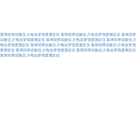
落球回弹试验仪,介电击穿强度测定仪
落球回弹试验仪,介电击穿强度测定仪
落球回弹
试验仪,介电击穿强度测定仪
落球回弹试验仪,介电击穿强度测定仪
落球回弹试验仪,介
电击穿强度测定仪
落球回弹试验仪,介电击穿强度测定仪
落球回弹试验仪,介电击穿强
度测定仪
落球回弹试验仪,介电击穿强度测定仪
落球回弹试验仪,介电击穿强度测定仪
落球回弹试验仪,介电击穿强度测定仪