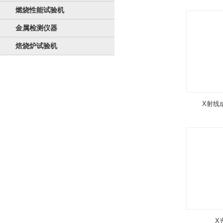
燃烧性能试验机
金属检测仪器
焙烧炉试验机
X射线
X