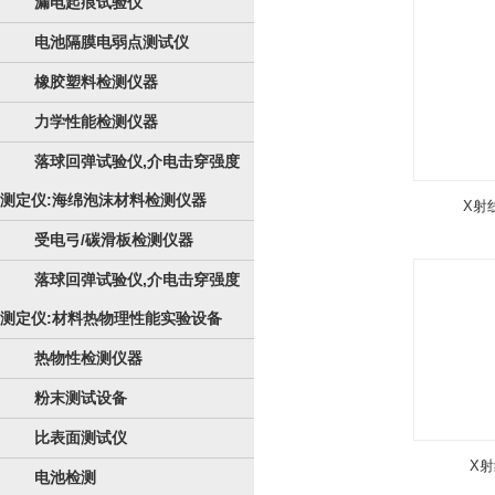
漏电起痕试验仪
电池隔膜电弱点测试仪
橡胶塑料检测仪器
力学性能检测仪器
落球回弹试验仪,介电击穿强度
测定仪:海绵泡沫材料检测仪器
X射
受电弓/碳滑板检测仪器
落球回弹试验仪,介电击穿强度
测定仪:材料热物理性能实验设备
热物性检测仪器
粉末测试设备
比表面测试仪
X
电池检测