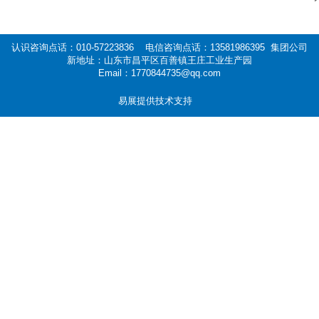
认识咨询点话：010-57223836 电信咨询点话：13581986395 集团公司
新地址：山东市昌平区百善镇王庄工业生产园
Email：1770844735@qq.com
易展提供技术支持