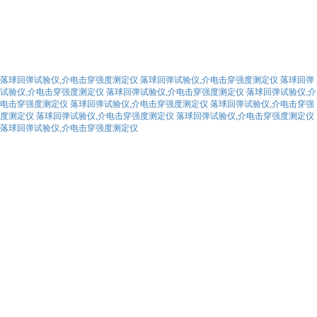
落球回弹试验仪,介电击穿强度测定仪
落球回弹试验仪,介电击穿强度测定仪
落球回弹
试验仪,介电击穿强度测定仪
落球回弹试验仪,介电击穿强度测定仪
落球回弹试验仪,介
电击穿强度测定仪
落球回弹试验仪,介电击穿强度测定仪
落球回弹试验仪,介电击穿强
度测定仪
落球回弹试验仪,介电击穿强度测定仪
落球回弹试验仪,介电击穿强度测定仪
落球回弹试验仪,介电击穿强度测定仪