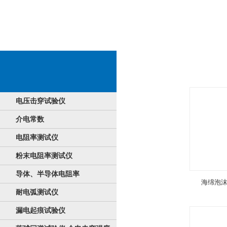
好产品商品展示
电压击穿试验仪
介电常数
电阻率测试仪
粉末电阻率测试仪
导体、半导体电阻率
海绵泡
耐电弧测试仪
漏电起痕试验仪