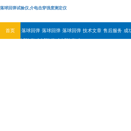
落球回弹试验仪,介电击穿强度测定仪
首页
落球回弹
落球回弹
落球回弹
技术文章
售后服务
成
试验仪,介
试验仪,介
试验仪,介
电击穿强
电击穿强
电击穿强
度测定仪
度测定仪
度测定仪