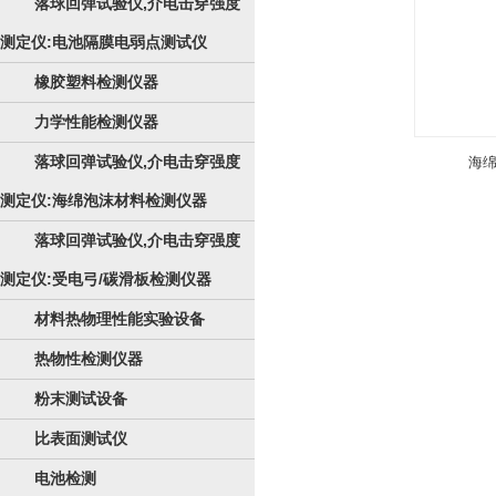
落球回弹试验仪,介电击穿强度
测定仪:电池隔膜电弱点测试仪
橡胶塑料检测仪器
力学性能检测仪器
落球回弹试验仪,介电击穿强度
海
测定仪:海绵泡沫材料检测仪器
落球回弹试验仪,介电击穿强度
测定仪:受电弓/碳滑板检测仪器
材料热物理性能实验设备
热物性检测仪器
粉末测试设备
比表面测试仪
电池检测