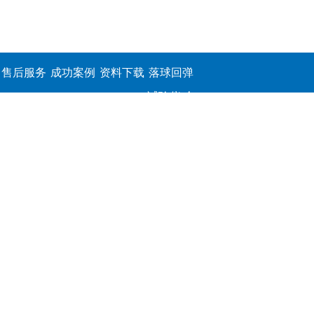
售后服务
成功案例
资料下载
落球回弹
试验仪,介
电击穿强
度测定仪