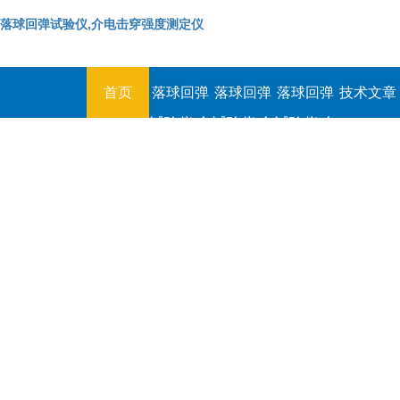
落球回弹试验仪,介电击穿强度测定仪
首页
落球回弹
落球回弹
落球回弹
技术文章
试验仪,介
试验仪,介
试验仪,介
电击穿强
电击穿强
电击穿强
度测定仪
度测定仪
度测定仪