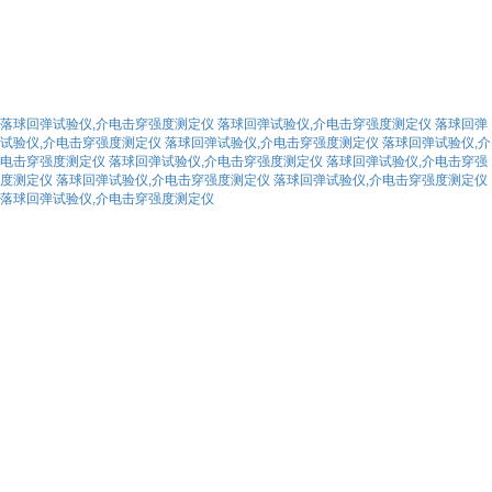
落球回弹试验仪,介电击穿强度测定仪
落球回弹试验仪,介电击穿强度测定仪
落球回弹
试验仪,介电击穿强度测定仪
落球回弹试验仪,介电击穿强度测定仪
落球回弹试验仪,介
电击穿强度测定仪
落球回弹试验仪,介电击穿强度测定仪
落球回弹试验仪,介电击穿强
度测定仪
落球回弹试验仪,介电击穿强度测定仪
落球回弹试验仪,介电击穿强度测定仪
落球回弹试验仪,介电击穿强度测定仪