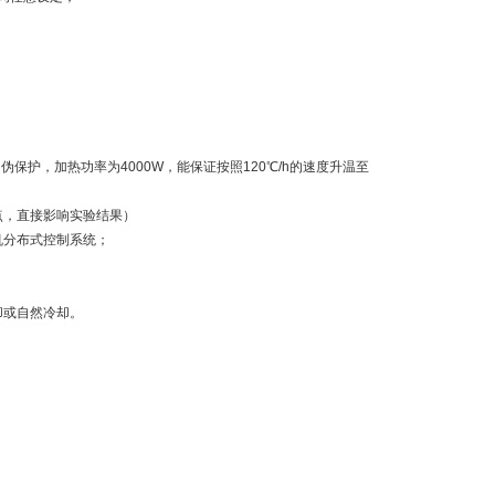
保护，加热功率为4000W，能保证按照120℃/h的速度升温至
重点，直接影响实验结果）
C机分布式控制系统；
却或自然冷却。