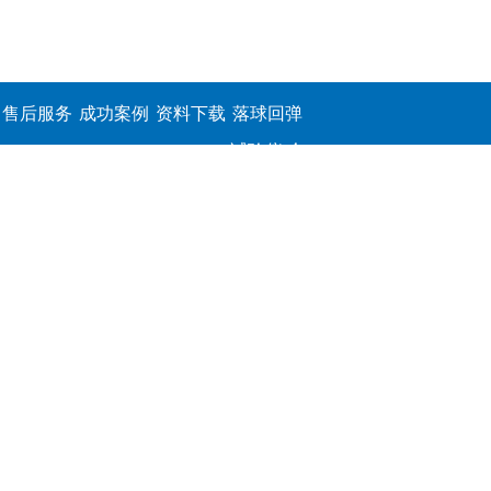
售后服务
成功案例
资料下载
落球回弹
试验仪,介
电击穿强
度测定仪