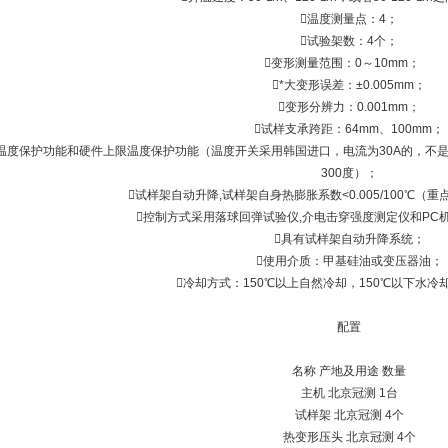
温度测量点：4；
试验架数：4个；
变形测量范围：0～10mm；
*大变形误差：±0.005mm；
变形分辨力：0.001mm；
试样支承跨距：64mm、100mm；
温度保护功能和硬件上限温度保护功能（温度开关采用韩国进口，电流为30A的，不是伪
300度）；
试样架自动升降,试样架自身热膨胀系数<0.005/100℃（
控制方式采用落球回弹试验仪,介电击穿强度测定仪和P
具有试样架自动升降系统；
使用介质：甲基硅油或变压器油；
冷却方式：150℃以上自然冷却，150℃以下水冷
配置
名称 产地及用途 数量
主机 北京冠测 1台
试样架 北京冠测 4个
热变形压头 北京冠测 4个