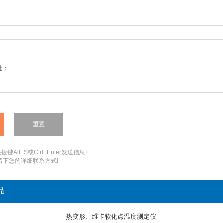
址：
键Alt+S或Ctrl+Enter发送信息!
您留下您的详细联系方式!
品
热变形、维卡软化点温度测定仪