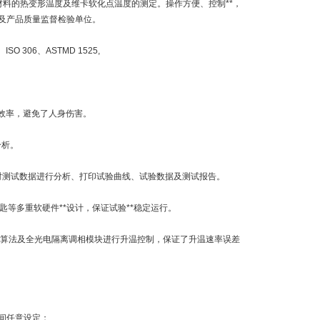
料的热变形温度及维卡软化点温度的测定。操作方便、控制**，
及产品质量监督检验单位。
、ISO 306、ASTMD 1525,
效率，避免了人身伤害。
分析。
测试数据进行分析、打印试验曲线、试验数据及测试报告。
等多重软硬件**设计，保证试验**稳定运行。
D算法及全光电隔离调相模块进行升温控制，保证了升温速率误差
h之间任意设定；