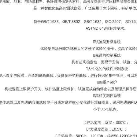
硬橡胶、尼龙、电绝缘材料、长纤维增强复合材料、高强度热固性层压材料等非金属材
是一种智能化极高的测试仪器，广泛应用于大专院校，科研单位
符合GB/T 1633、GB/T 8802、GB/T 1634、ISO 2507、ISO 75
ASTMD 648等标准要求。
试验架升降系统
试验架自动升降功能极大的方便了试验的操作，提高了试验
先进的控制系统
具有超高稳定性，更易于安装、试验、
人性化的的软件控制系统
示温度与位移，并绘制试验曲线，提供多种坐标曲线，进行数据的集中管理，可以对
四重**保护
机械温度上限保护开关、软件温度上限保护、试验完成自动停止以及管理员操作密匙
高精度测控系统
传感器以及先进的容栅式数显千分表对试样微小变化进行准确测量，采用先进的PI
小于0.5℃以内。
控温范围：室温～300℃；
*大温度误差：±0.5℃ ；
升温速度：50℃/h、120℃/h，或者50-120℃/