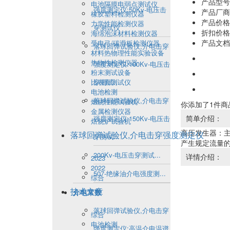
产品型号：
电池隔膜电弱点测试仪
强度测定仪:50Kv-电压击
产品厂商
橡胶塑料检测仪器
产品价格：
力学性能检测仪器
穿测试仪
折扣价格
海绵泡沫材料检测仪器
产品文档
受电弓/碳滑板检测仪器
落球回弹试验仪,介电击穿
材料热物理性能实验设备
热物性检测仪器
强度测定仪:100Kv-电压击
粉末测试设备
比表面测试仪
穿测试...
电池检测
落球回弹试验仪,介电击穿
燃烧性能试验机
你添加了1件
金属检测仪器
简单介绍：
强度测定仪:150Kv-电压击
焙烧炉试验机
高压发生器：
落球回弹试验仪,介电击穿强度测定仪
穿测试...
产生规定流量
200Kv-电压击穿测试...
详情介绍：
2023
2022
507-绝缘油介电强度测...
综合
技术文章
介电常数
落球回弹试验仪,介电击穿
综合
电池检测
强度测定仪:高温介电温谱