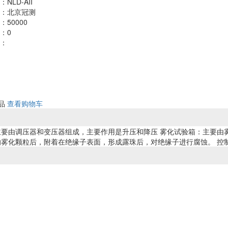
NLD-AII
：北京冠测
50000
：0
：
商品
查看购物车
主要由调压器和变压器组成，主要作用是升压和降压 雾化试验箱：主要由
的雾化颗粒后，附着在绝缘子表面，形成露珠后，对绝缘子进行腐蚀。 控