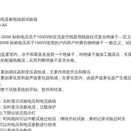
漏电及耐电蚀损试验箱
AII
42-2006 标称电压高于1000V的交流架空线路用线路柱式复合绝缘子---
9-2008 标称电压高于1000V使用的户内和户外聚合物绝缘子 一般定义
盐雾室内，水平和垂直各放置一个绝缘子，对绝缘子施加工频高压，长期运
子的耐漏电概况，从而判断绝缘子是否合格。
主要由调压器和变压器组成，主要作用是升压和降压
主要由雾化室和超声波雾化器组成，在雾化室内，由超声波雾化器产生规
蚀。
制整个试验系统的开始、暂停和结束。
：实时显示试验电压和电流曲线
：实时显示负载电流，过载保护
上下限位状态指示灯
停：时间期间可以中断试验过程后，继续开始试验，累积记录试验总时长
可以对电压和电流参数进行校准
可以查询历史数据