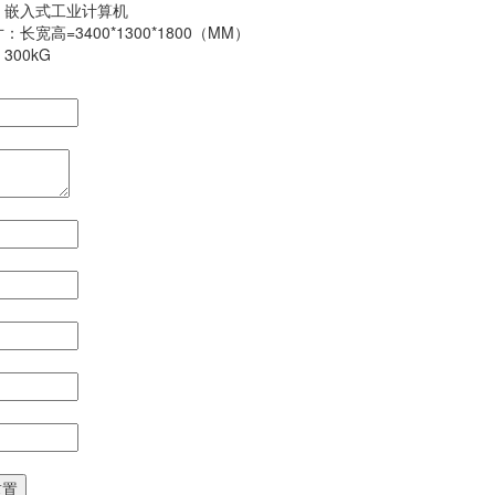
：嵌入式工业计算机
长宽高=3400*1300*1800（MM）
300kG
：