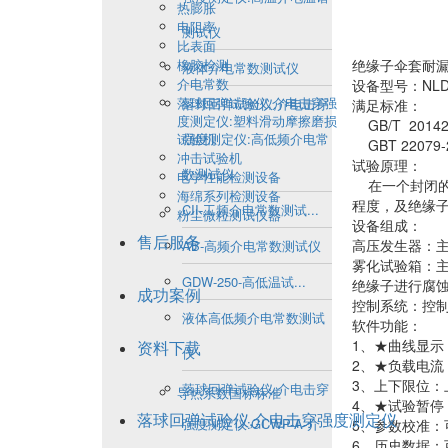
热膨胀
电阻率
测试仪
比表面
橡胶检测
绝缘子伞套耐
液体介电常数测试仪
介电常数
设备型号：NLD-
落球回弹试验仪,介电击穿强
落球回弹试验仪,介电击穿
满足标准：
度测定仪:塑料滑动摩擦磨损
GB/T 201
试验机
强度测定仪:高低频介电常
GBT 2207
冲击试验机
试验原理：
数测试仪
电学性能检测设备
在一个封闭的
海绵系列检测设备
程度，及绝缘
CII-工频介电常数测试...
粉尘微粒测试仪器
设备组成：
售后服务
高压发生器：
AB-高频介电常数测试仪
雾化试验箱：
GDW-250-高低温试...
绝缘子进行腐
成功案例
控制系统：控
液体高低频介电常数测试
软件功能：
1、★曲线显示
资料下载
仪
2、★负载电流
3、上下限位：
落球回弹试验仪,介电击穿
导热系数国标标准
4、★试验暂
落球回弹试验仪,介电击穿强度测定仪
强度测定仪:GCWP-A-介
5、参数校准：
6、历史数据：