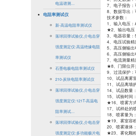
电温谱测...
7、电子报告：
8、数据导出：
电阻率测试仪
技术参数：
1、输入电压：AC
新-高温电阻率测试仪
★2、输出电压：A
3、电器容量：5
落球回弹试验仪,介电击穿
4、电压试验精
强度测定仪:高温绝缘电阻
5、高压侧输出电
6、高压侧输出电
率测试仪
7、电流测量精
★8、门限位
石墨电极电阻率测试仪
9、过流保护：
10、试品离雾室
210-炭块电阻率测试仪
11、试品离墙的
落球回弹试验仪,介电击穿
14、试品数量
15、试验时间：
强度测定仪:121T-高温电
★16、喷雾方
17、试样处的喷
阻率测试...
18、喷雾量为：（
★19、雾室容积：
落球回弹试验仪,介电击穿
20、喷雾液体
★23、雾化颗粒
强度测定仪:多功能极片电