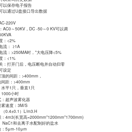
可以保存电子报告
可以通过U盘接口导出数据
-220V
C0～50KV，DC -50～0 KV可以调
0KVA
度：<2%
流： ≥1A
流：>250MA时，*大电压降<5%
度：<1%
开关：打开门后，电压断电并自动归零
可设定
顶的间距：>400mm，
间距：>400mm
：水平1只，垂直1只
1000小时
式：超声波雾化器
雾速度：3M/S
0.4±0.1）L/m3.H
4m3(长宽高=2000mm*1200mm*1700mm)
： NaC1和去离子水配制好的盐水
：5μm-10μm