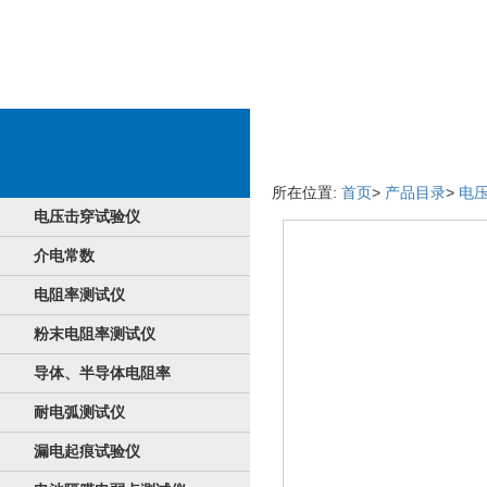
车辆详细信息
所在位置:
首页
>
产品目录
>
电
电压击穿试验仪
介电常数
电阻率测试仪
粉末电阻率测试仪
导体、半导体电阻率
耐电弧测试仪
漏电起痕试验仪