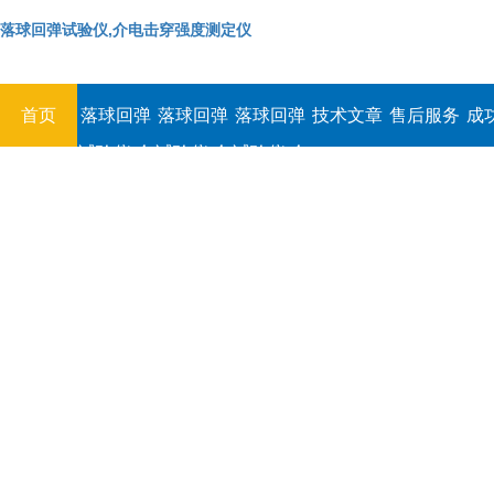
落球回弹试验仪,介电击穿强度测定仪
首页
落球回弹
落球回弹
落球回弹
技术文章
售后服务
成
试验仪,介
试验仪,介
试验仪,介
电击穿强
电击穿强
电击穿强
度测定仪
度测定仪
度测定仪