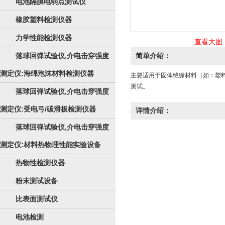
电池隔膜电弱点测试仪
橡胶塑料检测仪器
力学性能检测仪器
查看大图
落球回弹试验仪,介电击穿强度
简单介绍：
测定仪:海绵泡沫材料检测仪器
主要适用于固体绝缘材料（如：塑
测试。
落球回弹试验仪,介电击穿强度
测定仪:受电弓/碳滑板检测仪器
详情介绍：
落球回弹试验仪,介电击穿强度
测定仪:材料热物理性能实验设备
热物性检测仪器
粉末测试设备
比表面测试仪
电池检测