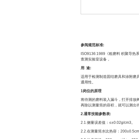
参阅规范标准:
ISO9136:1989《粗磨料 积
查测实验室设备，
用 途:
适用于检测制造固结磨具和涂附磨
通用性。
1岗位的原理
将待测的磨料装入漏斗，打开排放
再除以测量筒的容积，就可以测出
2.通常技能参数表:
2.1.侧量误差值：≤±0.02g/cm3。
2.2.在测量筒水比热容：200±0.5c