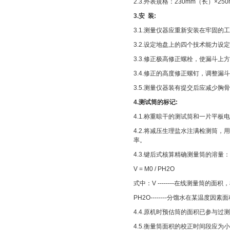
2.3.外表規格：230mm（长）×25
3.安 装:
3.1.测量仪器应重新安装在牢固的
3.2.设定地盘上的四
3.3.修正极高修正螺栓，使漏斗上
3.4.修正的高度修正螺钉，调整
3.5.测量仪器装有提交后应减少胸
4.测试筒的标记:
4.1.称重晾干的测试筒和一片平
4.2.将减压生理盐水注满检测筒
率。
4.3.键后式核算精确测量
V = M0 / PH2O
式中：V --------在线测量筒的面积
PH2O--------分馏水在某温度
4.4.原机时预估筒的面积已参与过
4.5.衡量筒面积的校正时间段应为