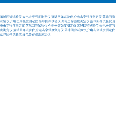
落球回弹试验仪,介电击穿强度测定仪
落球回弹试验仪,介电击穿强度测定仪
落球回弹
试验仪,介电击穿强度测定仪
落球回弹试验仪,介电击穿强度测定仪
落球回弹试验仪,介
电击穿强度测定仪
落球回弹试验仪,介电击穿强度测定仪
落球回弹试验仪,介电击穿强
度测定仪
落球回弹试验仪,介电击穿强度测定仪
落球回弹试验仪,介电击穿强度测定仪
落球回弹试验仪,介电击穿强度测定仪