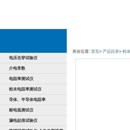
物料详细信息
所在位置:
首页
>
产品目录
>
粉
电压击穿试验仪
介电常数
电阻率测试仪
粉末电阻率测试仪
导体、半导体电阻率
耐电弧测试仪
漏电起痕试验仪