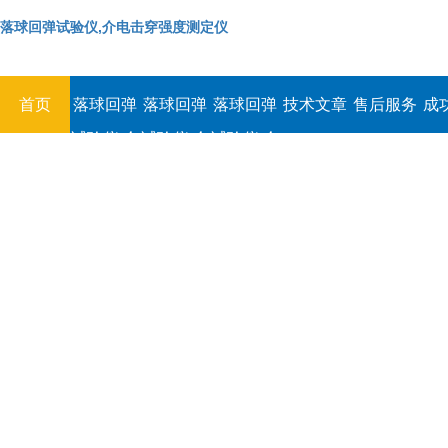
落球回弹试验仪,介电击穿强度测定仪
首页
落球回弹
落球回弹
落球回弹
技术文章
售后服务
成
试验仪,介
试验仪,介
试验仪,介
电击穿强
电击穿强
电击穿强
度测定仪
度测定仪
度测定仪