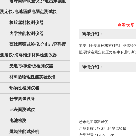
落球回弹试验仪,介电击穿强度
测定仪:电池隔膜电弱点测试仪
橡胶塑料检测仪器
查看大图
力学性能检测仪器
简单介绍：
落球回弹试验仪,介电击穿强度
主要用于测量粉末材料电阻率试验的
阻,要求在规定的压力条件下进行测
测定仪:海绵泡沫材料检测仪器
受电弓/碳滑板检测仪器
详情介绍：
材料热物理性能实验设备
热物性检测仪器
粉末测试设备
比表面测试仪
电池检测
粉末电阻率测试仪
产品名称：粉末电阻率试验仪
燃烧性能试验机
产品型号：GEST-126