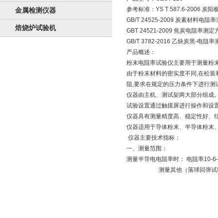
参考标准：YS T 587.6-2006
金属检测仪器
GB/T 24525-2009 炭素材料电
焙烧炉试验机
GBT 24521-2009 焦炭电阻率测定
GB/T 3782-2016 乙炔炭黑-电阻
产品概述：
粉末电阻率试验仪主要用于测量粉末
由于粉末材料的密实度不同,在松装
阻,要求在规定的压力条件下进行测
仪器由主机、测试架两大部分组成
试验设置通过触摸屏进行操作和设
仪器具有测量精度高、稳定性好、
仪器适用于导体粉末、半导体粉末
仪器主要技
一、测量范围：
测量半导电电阻率时： 电阻率10-6—1
测量其他（落球回弹试验仪,介电击穿