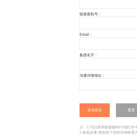
链接座机号：
Email：
集团名字：
沟通详细地址：
注：1.可以使用快捷键Alt+S或Ctrl+
2.如有必要,请您留下您的详细联系方