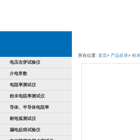
物料情况
所在位置:
首页
>
产品目录
>
粉
电压击穿试验仪
介电常数
电阻率测试仪
粉末电阻率测试仪
导体、半导体电阻率
耐电弧测试仪
漏电起痕试验仪