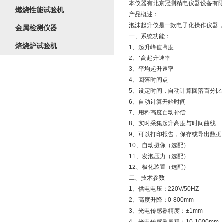
本仪器有北京冠测精电仪器设备有
燃烧性能试验机
产品概述：
泡沫起升仪是一款电子化操作仪器
金属检测仪器
一、系统功能：
焙烧炉试验机
1、起升峰值高度
2、*高起升速率
3、平均起升速率
4、回落时间点
5、设定时间，自动计算回落百分比
6、自动计算开始时间
7、用料高度自动补偿
8、实时采集起升高度与时间曲线
9、可以打印报告，保存或导出数据
10、自动摄像（选配）
11、发泡压力（选配）
12、极化装置（选配）
二、技术参数
1、供电电压：220V/50HZ
2、高度升降：0-800mm
3、光电传感器精度：±1mm
4、光电传感器量程：10-1000mm