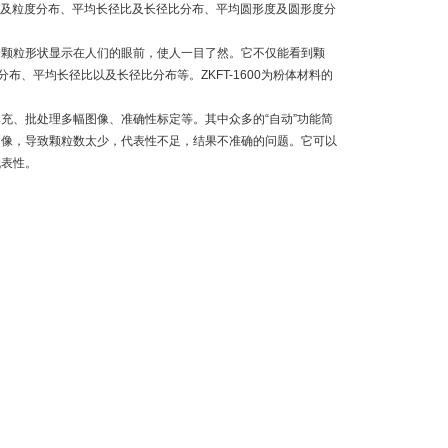
）及粒度分布、平均长径比及长径比分布、平均圆形度及圆形度分
个颗粒形状显示在人们的眼前，使人一目了然。它不仅能看到颗
、平均长径比以及长径比分布等。ZKFT-1600为粉体材料的
。
填充、批处理多幅图像、准确性标定等。其中众多的“自动”功能简
图像，导致颗粒数太少，代表性不足，结果不准确的问题。它可以
代表性。