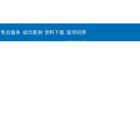
售后服务
成功案例
资料下载
落球回弹
试验仪,介
电击穿强
度测定仪