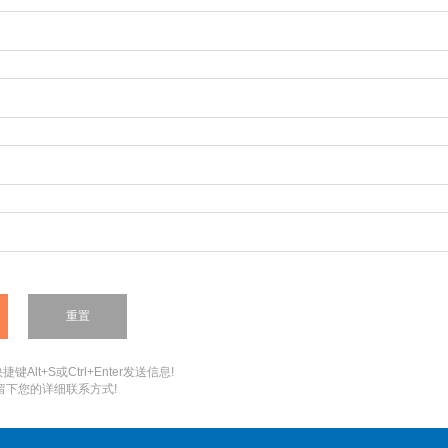
键Alt+S或Ctrl+Enter发送信息!
您留下您的详细联系方式!