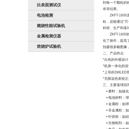
到每一个颗粒的
比表面测试仪
布等结果。
电池检测
ZKFT-16
粒，还能通过“尺
燃烧性能试验机
科研、生产和落
ZKFT-16
金属检测仪器
化了操作，提高
焙烧炉试验机
拍摄很多幅图像
二、产品特点:
*出色的外观设
*机身一体化的
*上等的3WLE
*无限远色差校
三、主要落球回
• 磨料：如碳
• 电池材料：
• 金属粉：如
• 非金属粉：
• 针状粉：如
• 生物制剂：