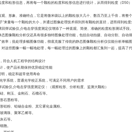
粒度和粒形信息，再将每一个颗粒的粒度和粒形信息进行统计，从而得到粒度（D50
00直观、形象、准确特点，它是将微米级以上的颗粒放大几十、数百乃至上千倍，将整
子”来量每一个颗粒的大小，并通过图像处理技术得到所有颗粒的直径，进而得到粒度分布
球回弹试验仪,介电击穿强度测定仪增添了一种直观、简便、准确的粒度粒形测试手段
00静态图像颗粒分析仪还具有很多独特图像处理功能，包括自动拍摄、自动分割、自动
了效率；批处理多幅图像功能，彻底克服了传统的静态图像颗粒分析仪仅能分析单幅
，对这些图像一幅一幅地处理，每一幅处理过的图像上的颗粒都汇集到一起，提高了
计，符合人机工程学的结构设计
设计，使产品长期保持优异稳定性能
D照明，稳定和超常使用寿命
正光学系统，普通光学校正系统，可满足不同用户的需求
弹试验仪,介电击穿强度测定仪：（观察粒形、分析粒度、监测大颗粒）
化硅、刚玉、金刚石、石榴石等。
球形石墨粉等。
球形铝粉、铅锡合金粉、其它雾化金属粉。
如玻璃珠、聚苯乙烯等。
硅灰石等。
如细胞。