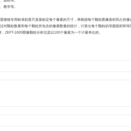
奶、面粉等。
研、教学等。
用显微镜专用标准刻度尺直接标定每个像素的尺寸，再根据每个颗粒图像面积所占的像
通过对颗粒数量和每个颗粒所包含的像素数量的统计，计算出每个颗粒的等圆面积和等
，ZKFT-1600图像颗粒分析仪是以100个像素为一个计量单位的。