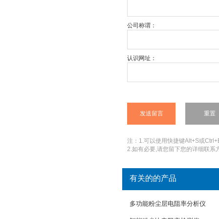
公司称谓：
认识网址：
注：1.可以使用快捷键Alt+S或Ctrl+
2.如有必要,请您留下您的详细联系方
有关的的产品
多功能粉尘层电阻率分析仪