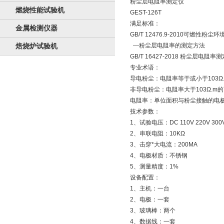
粉尘层电阻率测定仪
燃烧性能试验机
GEST-126T
满足标准：
金属检测仪器
GB/T 12476.9-2010可燃性
焙烧炉试验机
---粉尘层电阻率的测定方法
GB/T 16427-2018 粉尘层电阻率
专业术语：
导电粉尘：电阻率等于或小于103Ω
非导电粉尘：电阻率大于103Ω.m
电阻率：单位面积与粉尘接触的电
技术参数：
1、试验电压：DC 110V 220V 300V 
2、串联电阻：10KΩ
3、击穿*大电流：200MA
4、电极材质：不锈钢
5、测量精度：1%
设备配置：
1、主机：一台
2、电极：一套
3、玻璃棒：两个
4、数据线：一套