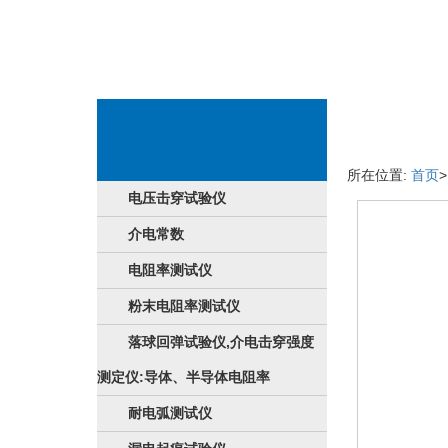
车辆祥情
所在位置:
首页
电压击穿试验仪
介电常数
电阻率测试仪
粉末电阻率测试仪
落球回弹试验仪,介电击穿强度
测定仪:导体、半导体电阻率
耐电弧测试仪