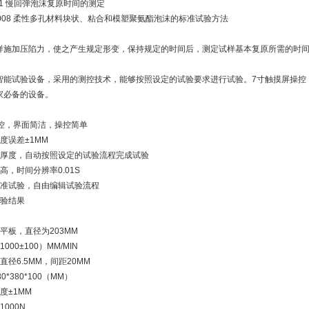
-2011 慢回弹泡沫复原时间的测定
74 2008 柔性多孔材料块状、粘合和模塑聚氨酯泡沫的标准试验方法
样施加压陷力，使之产生规定形变，保持规定的时间后，测定试样基本复原所需的时
智能试验设备，采用的测控技术，能够按照设定的试验要求进行试验。7寸触摸屏操控
家必备的设备。
操控，界面简洁，操控简单
度误差±1MM
样厚度，自动按照设定的试验流程完成试验
高，时间分辨率0.01S
标准试验，自由编辑试验流程
试验结果
平板，直径为203MM
00±100）MM/MIN
径6.5MM，间距20MM
*380*100（MM）
度±1MM
000N