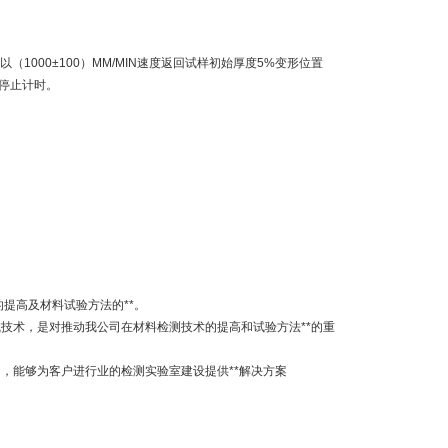
以（1000±100）MM/MIN速度返回试样初始厚度5%变形位置
，停止计时。
提高及材料试验方法的**。
技术，是对推动我公司在材料检测技术的提高和试验方法**的重
，能够为客户进行业的检测实验室建设提供**解决方案