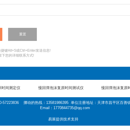
：
键Alt+S或Ctrl+Enter发送信息!
您留下您的详细联系方式!
原时间测定仪
慢回弹泡沫复原时间测试仪
慢回弹泡沫复原
0-57223836 挪动的热线：13581986395 单位注册地址：天津市昌平区百
Email：1770844735@qq.com
易展提供技术支持