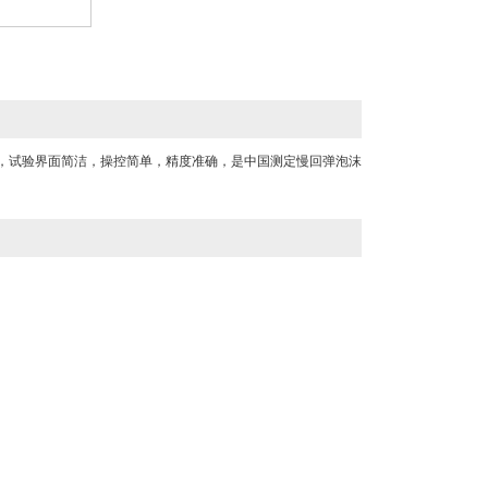
，试验界面简洁，操控简单，精度准确，是中国测定慢回弹泡沫