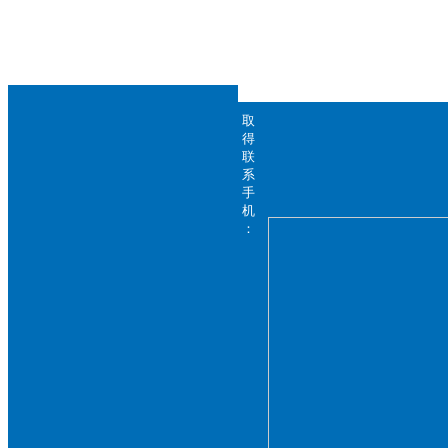
厂品详情介绍
取
得
联
系
所在位置:
首页
>
产品目录
>
粉
手
电压击穿试验仪
机
：
介电常数
电阻率测试仪
粉末电阻率测试仪
落球回弹试验仪,介电击穿强度
测定仪:导体、半导体电阻率
耐电弧测试仪