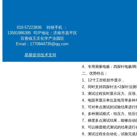
一、产品概述：
金属检测仪器
本仪器主机为通用试验仪器，可以
焙烧炉试验机
是一台一机多用、配置灵活、功能
本仪器显示及操作方式由嵌入式工
010-57223836 转移手机 ：
13581986395 司IP地址：济南市昌平区
仪器具有测量精度高、稳定性好、
百善镇王庄化学产业园区
本仪器结构组成以下部分组成：
Email：1770844735@qq.com
1、力值加载系统：由伺服电机为
2、电阻测量系统：电阻测量范围
易展提供技术支持
3、系统控制采集：12寸工控机
4、专用测量电极：四探针电极/两
二、优势特点：
1、12寸工控机软件显示，
2、同时支持四探针法+2探针法测
3、测试过程实时显示压力、压强
4、电阻率显示单位及电导率多种
5、可对单点测试的试验结果进行
6、多种测试模式：恒压力、恒压
7、梯度多点测试结果，能够自动
8、可以梯度模式测试的结果进行
9、测试过程全自动化，试验完成