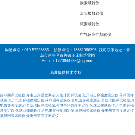
炭素颠转仪
炭阳极颠转仪
碳素颠转仪
空气反应性颠转仪
沟通点话：010-57223836 移動点话：13581986395 我司联系地址：青
岛市昌平区百善镇王庄制造业园
Email：1770844735@qq.com
易展提供技术支持
落球回弹试验仪,介电击穿强度测定仪
落球回弹试验仪,介电击穿强度测定仪
落球回弹
试验仪,介电击穿强度测定仪
落球回弹试验仪,介电击穿强度测定仪
落球回弹试验仪,介
电击穿强度测定仪
落球回弹试验仪,介电击穿强度测定仪
落球回弹试验仪,介电击穿强
度测定仪
落球回弹试验仪,介电击穿强度测定仪
落球回弹试验仪,介电击穿强度测定仪
落球回弹试验仪,介电击穿强度测定仪