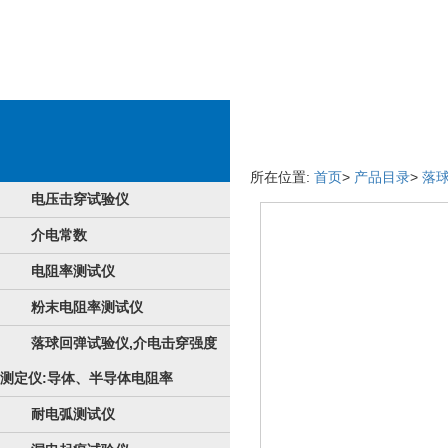
护肤品淘宝手机端
所在位置:
首页
>
产品目录
>
落
电压击穿试验仪
介电常数
电阻率测试仪
粉末电阻率测试仪
落球回弹试验仪,介电击穿强度
测定仪:导体、半导体电阻率
耐电弧测试仪