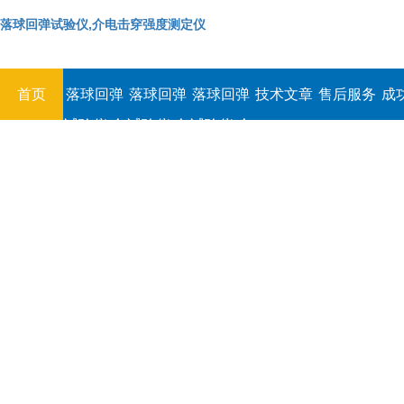
落球回弹试验仪,介电击穿强度测定仪
首页
落球回弹
落球回弹
落球回弹
技术文章
售后服务
成
试验仪,介
试验仪,介
试验仪,介
电击穿强
电击穿强
电击穿强
度测定仪
度测定仪
度测定仪