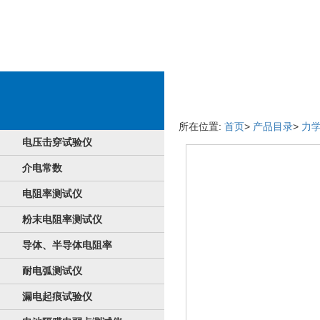
厂品内容
所在位置:
首页
>
产品目录
>
力
电压击穿试验仪
介电常数
电阻率测试仪
粉末电阻率测试仪
导体、半导体电阻率
耐电弧测试仪
漏电起痕试验仪