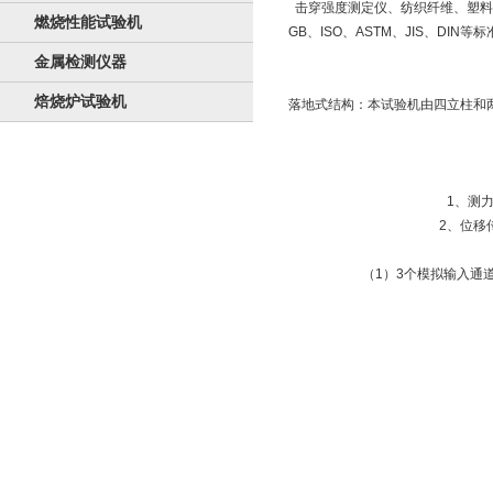
击穿强度测定仪、纺织纤维、塑料
燃烧性能试验机
GB、ISO、ASTM、JIS、
金属检测仪器
焙烧炉试验机
落地式结构：本试验机由四立柱和
1、测力
2、位移传
（1）3个模拟输入通