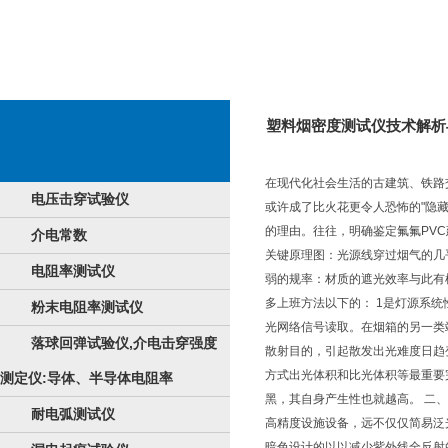
塑料烟密度测试仪技术解析
在现代化社会生活的古建筑、铁路
电压击穿试验仪
或许成了比火花更令人恐怖的"隐
的理由。往往，明确鉴定氟氟PV
介电常数
关键原理图：光源线穿过烟气的几
电阻率测试仪
弱的规率：材质的遮光效率与此有机
多上班方法以下的： 1是灯源系
粉末电阻率测试仪
光网络信号读取。在烟箱的另一类
落球回弹试验仪,介电击穿强度
散射目的，引起散发出光难度日趋
方式出光体积和比光体积等最重要
测定仪:导体、半导体电阻率
黑，其自身产生性也就越高。 二
耐电弧测试仪
高精度设施设备，远不仅仅简易泛
暗色设计的以以减少紫外线全反射