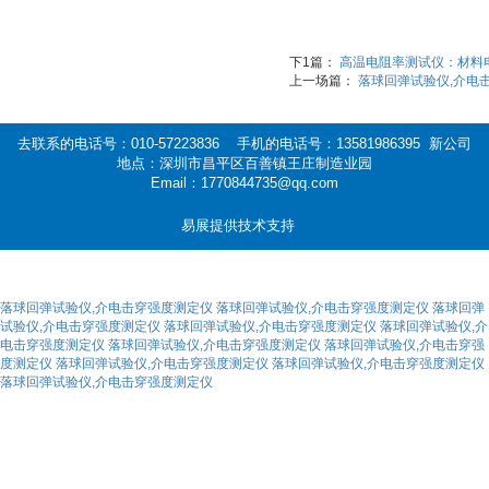
下1篇：
高温电阻率测试仪：材料
上一场篇：
落球回弹试验仪,介电
去联系的电话号：010-57223836 手机的电话号：13581986395 新公司
地点：深圳市昌平区百善镇王庄制造业园
Email：1770844735@qq.com
易展提供技术支持
落球回弹试验仪,介电击穿强度测定仪
落球回弹试验仪,介电击穿强度测定仪
落球回弹
试验仪,介电击穿强度测定仪
落球回弹试验仪,介电击穿强度测定仪
落球回弹试验仪,介
电击穿强度测定仪
落球回弹试验仪,介电击穿强度测定仪
落球回弹试验仪,介电击穿强
度测定仪
落球回弹试验仪,介电击穿强度测定仪
落球回弹试验仪,介电击穿强度测定仪
落球回弹试验仪,介电击穿强度测定仪