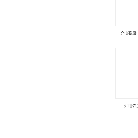
介电强度
介电强