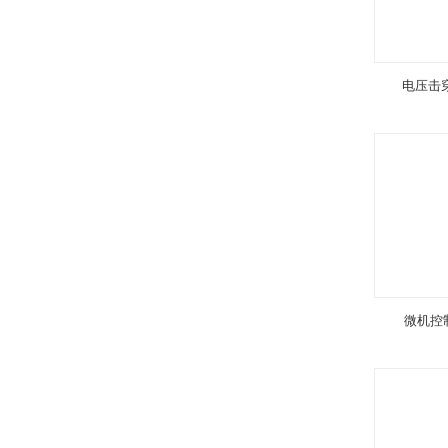
电压击
微机控