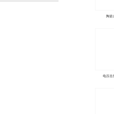
陶瓷
电压击