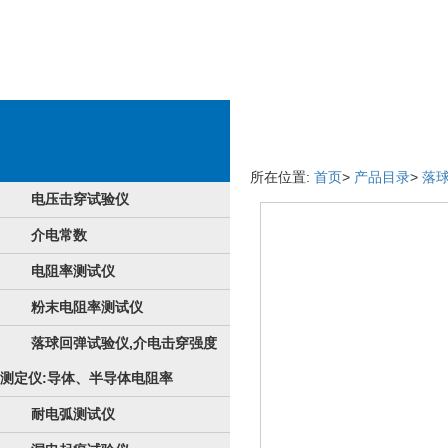
软件详情介绍
所在位置:
首页
>
产品目录
>
落
电压击穿试验仪
介电常数
电阻率测试仪
粉末电阻率测试仪
落球回弹试验仪,介电击穿强度
测定仪:导体、半导体电阻率
耐电弧测试仪