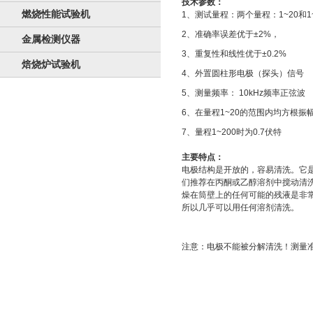
技术参数：
燃烧性能试验机
1、测试量程：两个量程：1~20和1~
2、准确率误差优于±2%，
金属检测仪器
3、重复性和线性优于±0.2%
焙烧炉试验机
4、外置圆柱形电极（探头）信号
5、测量频率： 10kHz频率正弦波
6、在量程1~20的范围内均方根振
7、量程1~200时为0.7伏特
主要特点：
电极结构是开放的，容易清洗。它
们推荐在丙酮或乙醇溶剂中搅动清
燥在筒壁上的任何可能的残液是非
所以几乎可以用任何溶剂清洗。
注意：电极不能被分解清洗！测量