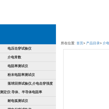
物品内容
所在位置:
首页
>
产品目录
>
介
电压击穿试验仪
介电常数
电阻率测试仪
粉末电阻率测试仪
落球回弹试验仪,介电击穿强度
测定仪:导体、半导体电阻率
耐电弧测试仪